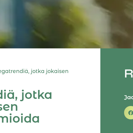
egatrendiä, jotka jokaisen
iä, jotka
Ja
sen
mioida