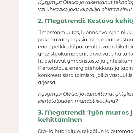
Kysymys: Oletko jo rakentanut teknologi
vai uhkaako joku kilpailija ohittaa sinu
2. Megatrendi: Kestävä kehity
Ilmastonmuutos, luonnonvarojen niukk
pakottavat yrityksiä toimimaan vastuul
enää pelkkä kilpailuvaltti, vaan liiketo
yhteistyökumppanit arvioivat yhä tark
huolehtivat ympäristöstä ja yhteiskunn
Kiertotalous, energiatehokkuus ja läpi
konkreettisista toimista, joilla vastuu
arjessa.
Kysymys: Oletko jo kartoittanut yritykses
kiertotalouden mahdollisuuksia?
3. Megatrendi: Työn murros 
kehittäminen
Etä- ja hybridityö, tekoälyn ja automaa