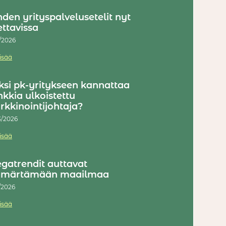
den yrityspalvelusetelit nyt
ttavissa
4/2026
lisää
si pk-yritykseen kannattaa
kkia ulkoistettu
kkinointijohtaja?
3/2026
lisää
gatrendit auttavat
märtämään maailmaa
1/2026
lisää