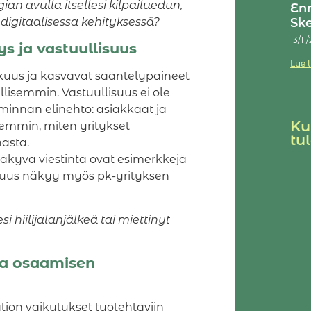
an avulla itsellesi kilpailuedun,
En
t digitaalisessa kehityksessä?
Sk
13/11
s ja vastuullisuus
Lue 
uus ja kasvavat sääntelypaineet
lisemmin. Vastuullisuus ei ole
iminnan elinehto: asiakkaat ja
Ku
emmin, miten yritykset
tu
asta.
näkyvä viestintä ovat esimerkkejä
llisuus näkyy myös pk-yrityksen
i hiilijalanjälkeä tai miettinyt
ja osaamisen
tion vaikutukset työtehtäviin