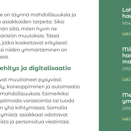
Lah
se on täynnä mahdollisuuksia ja
hae
 asiakkaiden tarpeita. Siksi
11/0
n siitä, miten hyvin ne
Lue 
äristön muutoksia. Tässä
jotka koskettavat erityisesti
Mik
iksi niiden ymmärtäminen on
han
ssä.
mar
hitys ja digitalisaatio
27/0
Lue 
 ovat muuttaneet pysyvästi
ly, koneoppiminen ja automaatio
 mahdollisuuksia. Esimerkiksi
Me
ym
ptimoida varastointia tai tuoda
on yhä kiihtymässä. Samalla
21/0
tymistä: asiakkaat odottavat
Lue 
sta ja personoitua viestintää.