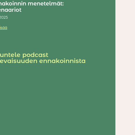
nakoinnin menetelmät:
enaariot
/2025
lisää
untele podcast
levaisuuden ennakoinnista