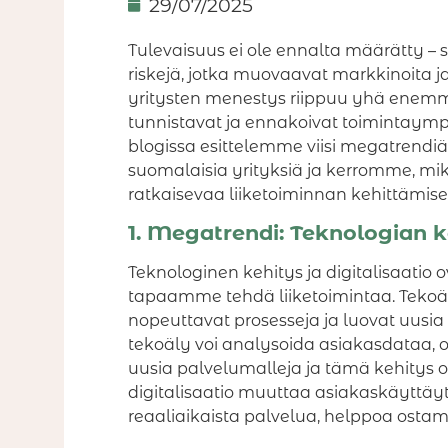
29/07/2025
Tulevaisuus ei ole ennalta määrätty – 
riskejä, jotka muovaavat markkinoita ja
yritysten menestys riippuu yhä enemmä
tunnistavat ja ennakoivat toimintaymp
blogissa esittelemme viisi megatrendiä, 
suomalaisia yrityksiä ja kerromme, m
ratkaisevaa liiketoiminnan kehittämise
1. Megatrendi: Teknologian ke
Teknologinen kehitys ja digitalisaatio
tapaamme tehdä liiketoimintaa. Tekoä
nopeuttavat prosesseja ja luovat uusia
tekoäly voi analysoida asiakasdataa, o
uusia palvelumalleja ja tämä kehitys 
digitalisaatio muuttaa asiakaskäyttäy
reaaliaikaista palvelua, helppoa ostami