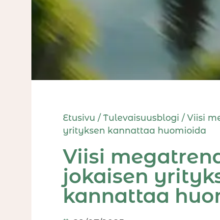
Etusivu
/
Tulevaisuusblogi
/
Viisi m
yrityksen kannattaa huomioida
Viisi megatrend
jokaisen yrityk
kannattaa huo