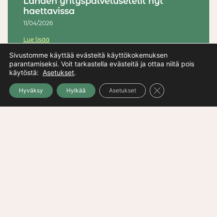
Lahden yrityspalvelusetelit nyt
haettavissa
11/04/2026
Lue lisää
Sivustomme käyttää evästeitä käyttökokemuksen
parantamiseksi. Voit tarkastella evästeitä ja ottaa niitä pois
Miksi pk-yritykseen kannattaa
käytöstä:
Asetukset
.
hankkia ulkoistettu
markkinointijohtaja?
Close GDPR Cooki
Hyväksy
Hylkää
Asetukset
27/03/2026
Lue lisää
Megatrendit auttavat ymmärtämään
maailmaa
21/01/2026
Lue lisää
Ennakoinnin menetelmät: Skenaariot