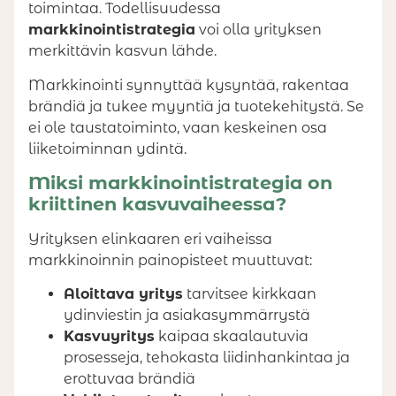
toimintaa. Todellisuudessa
markkinointistrategia
voi olla yrityksen
merkittävin kasvun lähde.
Markkinointi synnyttää kysyntää, rakentaa
brändiä ja tukee myyntiä ja tuotekehitystä. Se
ei ole taustatoiminto, vaan keskeinen osa
liiketoiminnan ydintä.
Miksi markkinointistrategia on
kriittinen kasvuvaiheessa?
Yrityksen elinkaaren eri vaiheissa
markkinoinnin painopisteet muuttuvat:
Aloittava yritys
tarvitsee kirkkaan
ydinviestin ja asiakasymmärrystä
Kasvuyritys
kaipaa skaalautuvia
prosesseja, tehokasta liidinhankintaa ja
erottuvaa brändiä