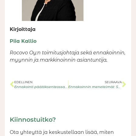
Kirjoittaja
Piia Kallio
Rocovo Oy:n toimitusjohtaja sekä ennakoinnin,
myynnin ja markkinoinnin asiantuntija.
EDELLINEN
SEURAAVA
Ennakointi päätöksenteossa: Miten tehdä parempia päätöksiä ennakoinnin avulla
Ennakoinnin menetelmät: Skenaariot
Kiinnostuitko?
Ota yhteyttä ja keskustellaan lisää, miten