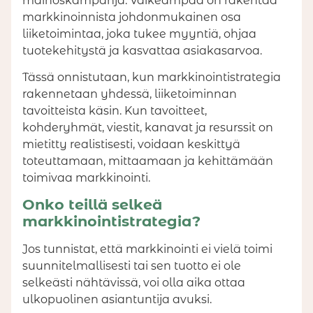
mainoskampanja. Vaikeampaa on rakentaa
markkinoinnista johdonmukainen osa
liiketoimintaa, joka tukee myyntiä, ohjaa
tuotekehitystä ja kasvattaa asiakasarvoa.
Tässä onnistutaan, kun markkinointistrategia
rakennetaan yhdessä, liiketoiminnan
tavoitteista käsin. Kun tavoitteet,
kohderyhmät, viestit, kanavat ja resurssit on
mietitty realistisesti, voidaan keskittyä
toteuttamaan, mittaamaan ja kehittämään
toimivaa markkinointi.
Onko teillä selkeä
markkinointistrategia?
Jos tunnistat, että markkinointi ei vielä toimi
suunnitelmallisesti tai sen tuotto ei ole
selkeästi nähtävissä, voi olla aika ottaa
ulkopuolinen asiantuntija avuksi.