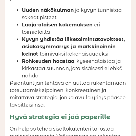
Uuden näkökulman
ja kyvyn tunnistaa
sokeat pisteet
Laaja-alaisen kokemuksen
eri
toimialoilta
Kyvyn yhdistää liiketoimintatavoitteet,
asiakasymmärrys ja markkinoinnin
keinot
toimivaksi kokonaisuudeksi
Rohkeuden haastaa
, kyseenalaistaa ja
kirkastaa suunnan, jota sisäisesti ei ehkä
nähdä
Asiantuntijan tehtävä on auttaa rakentamaan
toteuttamiskelpoinen, konkreettinen ja
mitattava strategia, jonka avulla yritys pääsee
tavoitteisiinsa.
Hyvä strategia ei jää paperille
On helppo tehdä sisältökalenteri tai ostaa