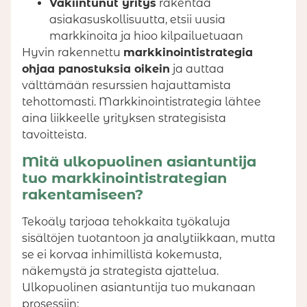
Vakiintunut yritys
rakentaa
asiakasuskollisuutta, etsii uusia
markkinoita ja hioo kilpailuetuaan
Hyvin rakennettu
markkinointistrategia
ohjaa panostuksia oikein
ja auttaa
välttämään resurssien hajauttamista
tehottomasti. Markkinointistrategia lähtee
aina liikkeelle yrityksen strategisista
tavoitteista.
Mitä ulkopuolinen asiantuntija
tuo markkinointistrategian
rakentamiseen?
Tekoäly tarjoaa tehokkaita työkaluja
sisältöjen tuotantoon ja analytiikkaan, mutta
se ei korvaa inhimillistä kokemusta,
näkemystä ja strategista ajattelua.
Ulkopuolinen asiantuntija tuo mukanaan
prosessiin: