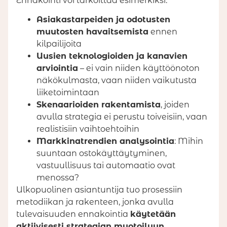
Ennakointi voi tarkoittaa esimerkiksi:
Asiakastarpeiden ja odotusten
muutosten havaitsemista
ennen
kilpailijoita
Uusien teknologioiden ja kanavien
arviointia
– ei vain niiden käyttöönoton
näkökulmasta, vaan niiden vaikutusta
liiketoimintaan
Skenaarioiden rakentamista
, joiden
avulla strategia ei perustu toiveisiin, vaan
realistisiin vaihtoehtoihin
Markkinatrendien analysointia
: Mihin
suuntaan ostokäyttäytyminen,
vastuullisuus tai automaatio ovat
menossa?
Ulkopuolinen asiantuntija tuo prosessiin
metodiikan ja rakenteen, jonka avulla
tulevaisuuden ennakointia
käytetään
aktiivisesti strategian muotoiluun
.