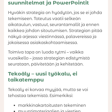
suunnitelmat ja PowerPointit
Hyväkin strategia on hyödytön, jos se ei johda
tekemiseen. Toteutus vaatii selkeän
aikataulun, vastuut, seurantamallit ja ennen
kaikkea johdon sitoutumisen. Strategian pitää
näkyä arjessa: viestinnässä, palavereissa ja
jokaisessa asiakaskohtaamisessa.
Toimiva tapa on luoda rytmi – vaikka
vuosikello – jossa strategian edistymistä
seurataan, päivitetään ja kehitetään.
Tekoäly – uusi työkalu, ei
taikatemppu
Tekoäly ei korvaa myyjää, mutta se voi
tehostaa tekemistä. Esimerkiksi:
markkinakartoitusten tekeminen
myyntimateriaalien ja viestien