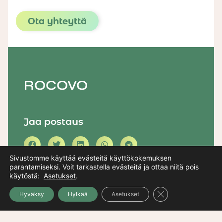
Ota yhteyttä
ROCOVO
Jaa postaus
Sivustomme käyttää evästeitä käyttökokemuksen
parantamiseksi. Voit tarkastella evästeitä ja ottaa niitä pois
käytöstä:
Asetukset
.
Lahden yrityspalvelusetelit nyt
Close GDPR Cooki
Hyväksy
Hylkää
Asetukset
haettavissa
11/04/2026