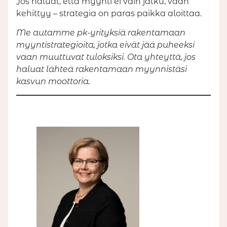
Jos haluat, että myynti ei vain jatku, vaan
kehittyy – strategia on paras paikka aloittaa.
Me autamme pk-yrityksiä rakentamaan
myyntistrategioita, jotka eivät jää puheeksi
vaan muuttuvat tuloksiksi. Ota yhteyttä, jos
haluat lähteä rakentamaan myynnistäsi
kasvun moottoria.