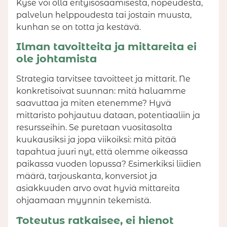
Kyse voi olla erityisosaamisesta, nopeudesta,
palvelun helppoudesta tai jostain muusta,
kunhan se on totta ja kestävä.
Ilman tavoitteita ja mittareita ei
ole johtamista
Strategia tarvitsee tavoitteet ja mittarit. Ne
konkretisoivat suunnan: mitä haluamme
saavuttaa ja miten etenemme? Hyvä
mittaristo pohjautuu dataan, potentiaaliin ja
resursseihin. Se puretaan vuositasolta
kuukausiksi ja jopa viikoiksi: mitä pitää
tapahtua juuri nyt, että olemme oikeassa
paikassa vuoden lopussa? Esimerkiksi liidien
määrä, tarjouskanta, konversiot ja
asiakkuuden arvo ovat hyviä mittareita
ohjaamaan myynnin tekemistä.
Toteutus ratkaisee, ei hienot