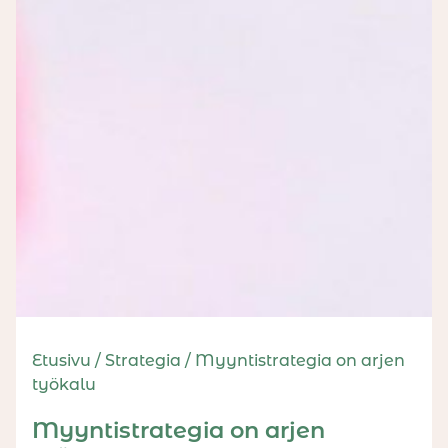
Etusivu
/
Strategia
/
Myyntistrategia on arjen
työkalu
Myyntistrategia on arjen