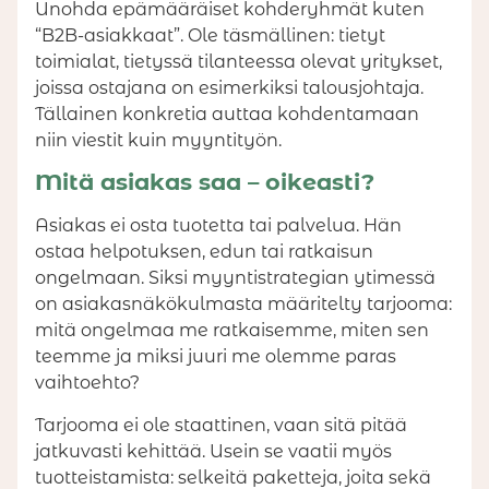
Unohda epämääräiset kohderyhmät kuten
“B2B-asiakkaat”. Ole täsmällinen: tietyt
toimialat, tietyssä tilanteessa olevat yritykset,
joissa ostajana on esimerkiksi talousjohtaja.
Tällainen konkretia auttaa kohdentamaan
niin viestit kuin myyntityön.
Mitä asiakas saa – oikeasti?
Asiakas ei osta tuotetta tai palvelua. Hän
ostaa helpotuksen, edun tai ratkaisun
ongelmaan. Siksi myyntistrategian ytimessä
on asiakasnäkökulmasta määritelty tarjooma:
mitä ongelmaa me ratkaisemme, miten sen
teemme ja miksi juuri me olemme paras
vaihtoehto?
Tarjooma ei ole staattinen, vaan sitä pitää
jatkuvasti kehittää. Usein se vaatii myös
tuotteistamista: selkeitä paketteja, joita sekä