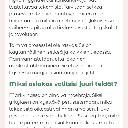
Hyvä myynti ei ole sankaritekoja, vaan
toistettavaa tekemistä. Tarvitaan selkeä
prosessi: miten liidit syntyvät, miten niitä
hoidetaan ja milloin ne etenevät? Jokaisessa
vaiheessa pitää olla tiedossa vastuut, työkalut
ja tavoitteet.
Toimiva prosessi ei ole raskas. Se on
käytännöllinen, selkeä ja kaikkien tiedossa.
Näin varmistetaan, että jokainen
asiakaskohtaaminen vie eteenpäin – oli
kyseessä myyjä, asiantuntija tai johto.
Miksi asiakas valitsisi juuri teidät?
Markkinassa on aina vaihtoehtoja. Siksi
yrityksen on kyettävä perustelemaan, mikä
tekee siitä oikeasti valinnan arvoisen. Hyvä
positiointi ei ole sanahelinää. Se kiteyttää, mitä
teette paremmin – asiakkaan näkökulmasta.