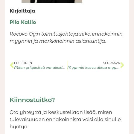
Kirjoittaja
Piia Kallio
Rocovo Oy:n toimitusjohtaja sekä ennakoinnin,
myynnin ja markkinoinnin asiantuntija.
EDELLINEN
SEURAAVA
Miten yrityksissä ennakoidaan?
Myynnin kasvu alkaa myynnin johtamisesta
Kiinnostuitko?
Ota yhteyttä ja keskustellaan lisää, miten
tulevaisuuden ennakoinnista voisi olla sinulle
hyötyä.