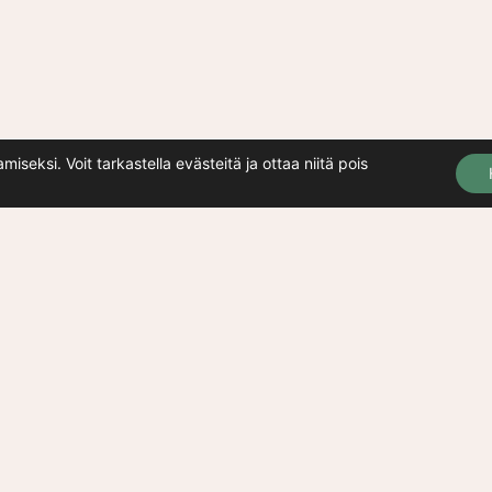
ksi. Voit tarkastella evästeitä ja ottaa niitä pois
Sivusto
Etusivu
Palvelut
Tulevaisuusblogi
Yritys
Yhteys
Tietosuojaseloste