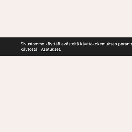
Sivustomme käyttää evästeitä käyttökokemuksen parantamise
käytöstä:
Asetukset
.
ROCOVO
Rocovo tarjoaa yrityksille ja
organisaatioille tulevaisuuden
ennakointiin, myyntiin ja
markkinointiin liittyviä palveluja.
Tilaa uutiskirje
Saat sähköpostiisi 1-2 krt/kk